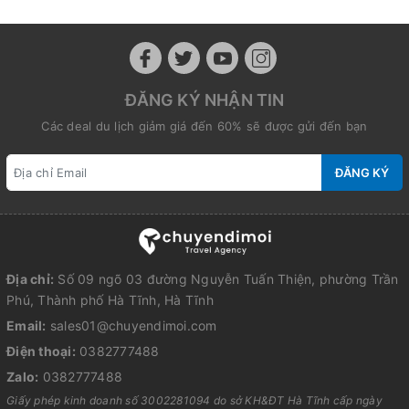
ĐĂNG KÝ NHẬN TIN
Các deal du lịch giảm giá đến 60% sẽ được gửi đến bạn
ĐĂNG KÝ
Địa chỉ:
Số 09 ngõ 03 đường Nguyễn Tuấn Thiện, phường Trần
Phú, Thành phố Hà Tĩnh, Hà Tĩnh
Email:
sales01@chuyendimoi.com
Điện thoại:
0382777488
Zalo:
0382777488
Giấy phép kinh doanh số 3002281094 do sở KH&ĐT Hà Tĩnh cấp ngày