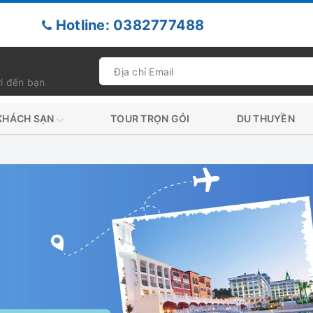
Hotline: 0382777488
i đến bạn
KHÁCH SẠN
TOUR TRỌN GÓI
DU THUYỀN