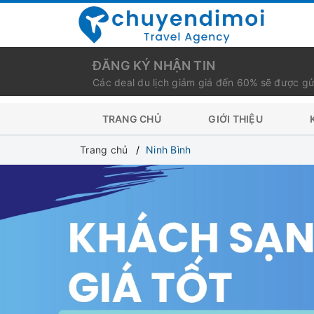
ĐĂNG KÝ NHẬN TIN
Các deal du lịch giảm giá đến 60% sẽ được gử
TRANG CHỦ
GIỚI THIỆU
Trang chủ
Ninh Bình