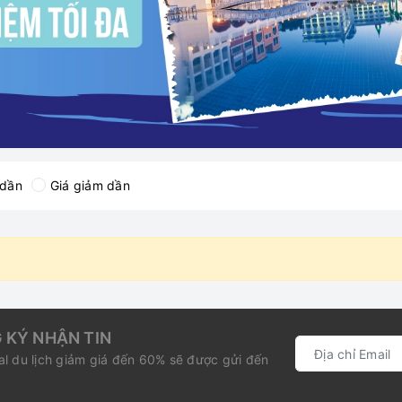
 dần
Giá giảm dần
 KÝ NHẬN TIN
l du lịch giảm giá đến 60% sẽ được gửi đến