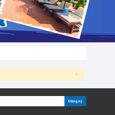
×
Đăng ký