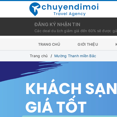
ĐĂNG KÝ NHẬN TIN
Các deal du lịch giảm giá đến 60% sẽ được gử
TRANG CHỦ
GIỚI THIỆU
Trang chủ
Mường Thanh miền Bắc