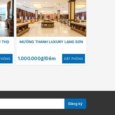
 THỌ
MƯỜNG THANH LUXURY LẠNG SƠN
1.000.000₫/Đêm
PHÒNG
ÐẶT PHÒNG
Đăng ký