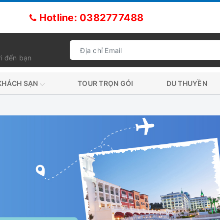
Hotline: 0382777488
i đến bạn
KHÁCH SẠN
TOUR TRỌN GÓI
DU THUYỀN