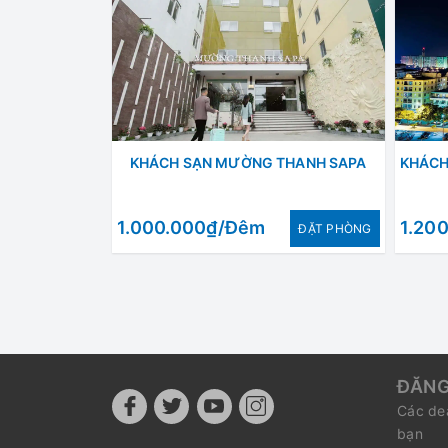
KHÁCH SẠN MƯỜNG THANH SAPA
1.000.000₫/Đêm
1.20
ÐẶT PHÒNG
ĐĂNG
Các dea
bạn