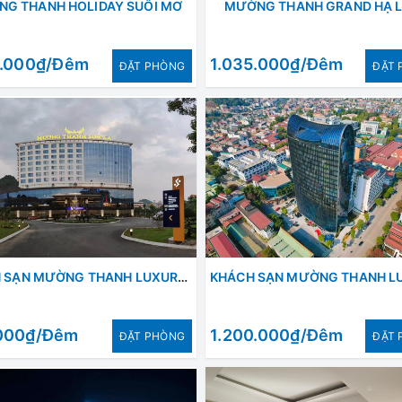
G THANH HOLIDAY SUỐI MƠ
MƯỜNG THANH GRAND HẠ 
0.000₫/Đêm
1.035.000₫/Đêm
ÐẶT PHÒNG
ÐẶT 
KHÁCH SẠN MƯỜNG THANH LUXURY SƠN LA
000₫/Đêm
1.200.000₫/Đêm
ÐẶT PHÒNG
ÐẶT 