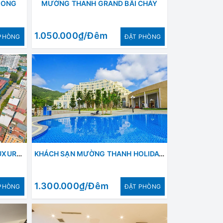
LONG
MƯỜNG THANH GRAND BÃI CHÁY
1.050.000₫/Đêm
PHÒNG
ÐẶT PHÒNG
KHÁCH SẠN MƯỜNG THANH LUXURY CAO BẰNG
KHÁCH SẠN MƯỜNG THANH HOLIDAY MỘC CHÂU
1.300.000₫/Đêm
PHÒNG
ÐẶT PHÒNG