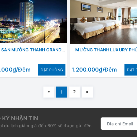
KHÁCH SẠN MƯỜNG THANH GRAND HÀ NỘI
MƯỜNG THANH LUXURY PHÚ
0.000₫/Đêm
1.200.000₫/Đêm
ÐẶT PHÒNG
ÐẶT 
2
»
«
1
 KÝ NHẬN TIN
l du lịch giảm giá đến 60% sẽ được gửi đến