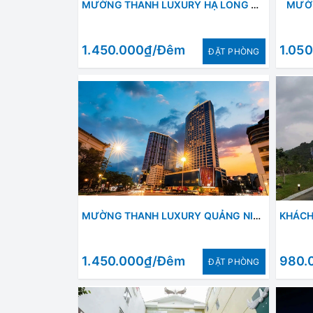
MƯỜNG THANH LUXURY HẠ LONG CENTRE II
MƯỜN
1.450.000₫/Đêm
1.05
ÐẶT PHÒNG
MƯỜNG THANH LUXURY QUẢNG NINH
1.450.000₫/Đêm
980.
ÐẶT PHÒNG