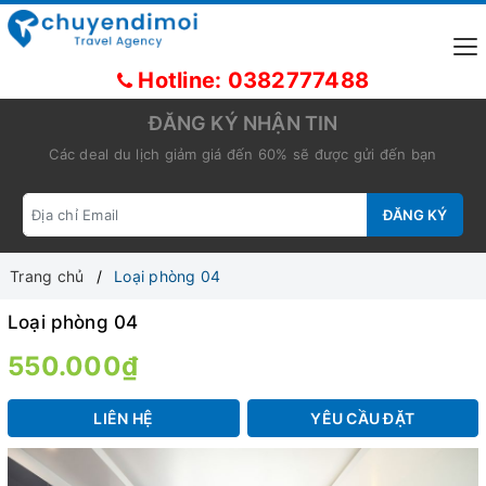
Hotline: 0382777488
ĐĂNG KÝ NHẬN TIN
Các deal du lịch giảm giá đến 60% sẽ được gửi đến bạn
ĐĂNG KÝ
Trang chủ
Loại phòng 04
Loại phòng 04
550.000₫
LIÊN HỆ
YÊU CẦU ĐẶT