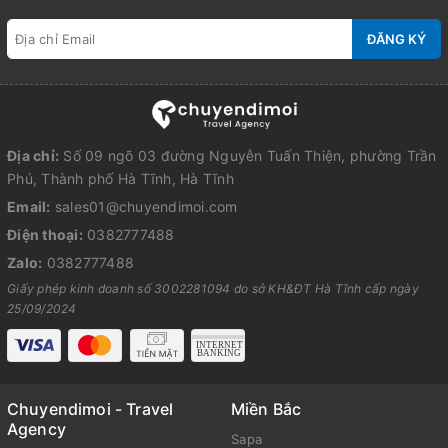
ĐĂNG KÝ
Địa chỉ:
Số 09 ngõ 03 đường Nguyễn Tuấn Thiện, phường Trần
Phú, Thành phố Hà Tĩnh, Hà Tĩnh
Email:
sales01@chuyendimoi.com
Điện thoại:
0382777488
Zalo:
0382777488
Giấy phép kinh doanh số 3002281094 do sở KH&ĐT Hà Tĩnh cấp ngày
25/09/2024
Chuyendimoi - Travel
Miền Bắc
Agency
Sapa