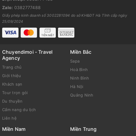
Zalo:
0382777488
Giấy phép kinh doanh số 3002281094 do sở KH&ĐT Hà Tĩnh cấp ngày
25/09/2024
Chuyendimoi - Travel
Miền Bắc
Agency
Sapa
Trang chủ
Hoà Bình
Giới thiệu
Ninh Bình
Khách sạn
Hà Nội
Tour trọn gói
Quảng Ninh
Du thuyền
Cẩm nang du lịch
Liên hệ
Miền Nam
Miền Trung