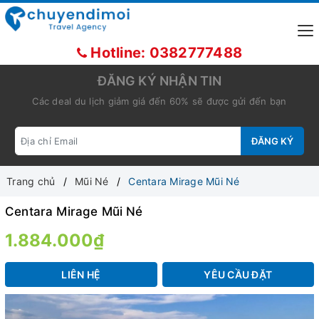
Hotline: 0382777488
ĐĂNG KÝ NHẬN TIN
Các deal du lịch giảm giá đến 60% sẽ được gửi đến bạn
ĐĂNG KÝ
Trang chủ
Mũi Né
Centara Mirage Mũi Né
Centara Mirage Mũi Né
1.884.000₫
LIÊN HỆ
YÊU CẦU ĐẶT