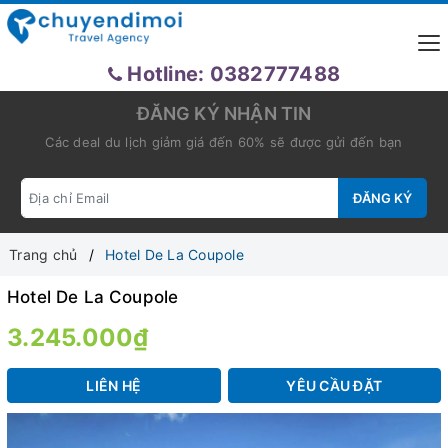
Hotline: 0382777488
ĐĂNG KÝ NHẬN TIN
Các deal du lịch giảm giá đến 60% sẽ được gửi đến bạn
ĐĂNG KÝ
Trang chủ
Hotel De La Coupole
Hotel De La Coupole
3.245.000₫
LIÊN HỆ
YÊU CẦU ĐẶT