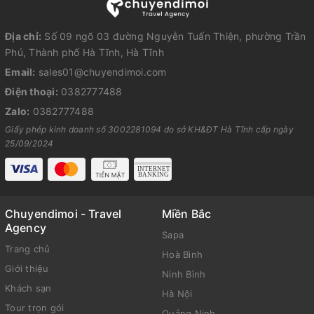
Địa chỉ:
Số 09 ngõ 03 đường Nguyễn Tuấn Thiện, phường Trần
Phú, Thành phố Hà Tĩnh, Hà Tĩnh
Email:
sales01@chuyendimoi.com
Điện thoại:
0382777488
Zalo:
0382777488
Giấy phép kinh doanh số 3002281094 do sở KH&ĐT Hà Tĩnh cấp ngày
25/09/2024
Chuyendimoi - Travel
Miền Bắc
Agency
Sapa
Trang chủ
Hoà Bình
Giới thiệu
Ninh Bình
Khách sạn
Hà Nội
Tour trọn gói
Quảng Ninh