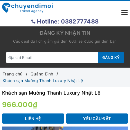
Hotline: 0382777488
ĐĂNG KÝ NHẬN TIN
Các deal du lịch giảm giá đến 60% sẽ được gửi đến bạn
ĐĂNG KÝ
Trang chủ
Quảng Bình
Khách sạn Mường Thanh Luxury Nhật Lệ
Khách sạn Mường Thanh Luxury Nhật Lệ
966.000₫
LIÊN HỆ
YÊU CẦU ĐẶT