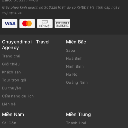
Giấy phép kinh doanh số 3002281094 do sở KH&ĐT Hà Tĩnh cấp ngày
25/09/2024
Chuyendimoi - Travel
Miền Bắc
Agency
Sapa
Trang chủ
Hoà Bình
Giới thiệu
Ninh Bình
Khách sạn
Hà Nội
Tour trọn gói
Quảng Ninh
Du thuyền
Cẩm nang du lịch
Liên hệ
Miền Nam
Miền Trung
Sài Gòn
Thanh Hoá