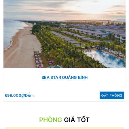
SEA STAR QUẢNG BÌNH
699.000₫/Đêm
ÐẶT PHÒNG
PHÒNG
GIÁ TỐT