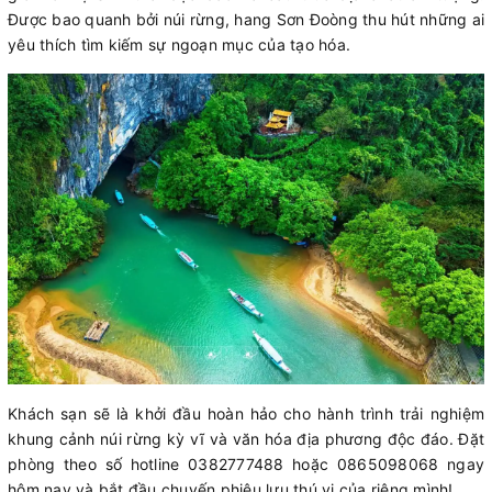
Được bao quanh bởi núi rừng, hang Sơn Đoòng thu hút những ai
yêu thích tìm kiếm sự ngoạn mục của tạo hóa.
Khách sạn sẽ là khởi đầu hoàn hảo cho hành trình trải nghiệm
khung cảnh núi rừng kỳ vĩ và văn hóa địa phương độc đáo. Đặt
phòng theo số hotline 0382777488 hoặc 0865098068 ngay
hôm nay và bắt đầu chuyến phiêu lưu thú vị của riêng mình!