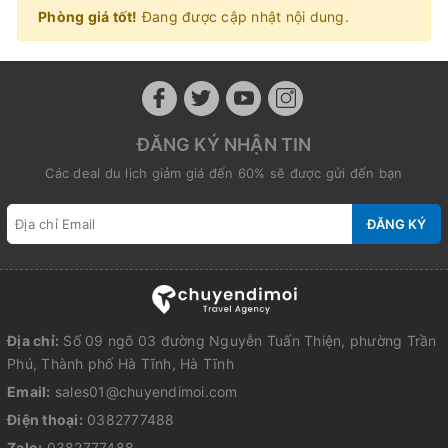
Phòng giá tốt!
Đang được cập nhật nội dung.
ĐĂNG KÝ NHẬN TIN
Các deal du lịch giảm giá đến 60% sẽ được gửi đến bạn
ĐĂNG KÝ
Địa chỉ:
Số 09 ngõ 03 đường Nguyễn Tuấn Thiện, phường Trần
Phú, Thành phố Hà Tĩnh, Hà Tĩnh
Email:
sales01@chuyendimoi.com
Điện thoại:
0382777488
Zalo:
0382777488