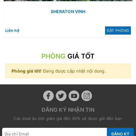
SHERATON VINH
Liên hệ
ÐẶT PHÒNG
PHÒNG
GIÁ TỐT
Phòng giá tốt!
Đang được cập nhật nội dung.
ĐĂNG KÝ NHẬN TIN
Các deal du lịch giảm giá đến 60% sẽ được gửi đến bạn
ĐĂNG KÝ