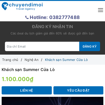
Hotline: 0382777488
ĐĂNG KÝ NHẬN TIN
Các deal du lịch giảm giá đến 60% sẽ được gửi đến bạn
ĐĂNG KÝ
Trang chủ
Nghệ An
Khách sạn Summer Cửa Lò
Khách sạn Summer Cửa Lò
1.100.000₫
LIÊN HỆ
YÊU CẦU ĐẶT