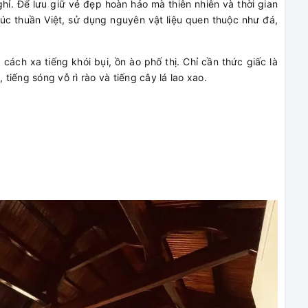
hỉ. Để lưu giữ vẻ đẹp hoàn hảo mà thiên nhiên và thời gian
úc thuần Việt, sử dụng nguyên vật liệu quen thuộc như đá,
ách xa tiếng khói bụi, ồn ào phố thị. Chỉ cần thức giấc là
 tiếng sóng vỗ rì rào và tiếng cây lá lao xao.