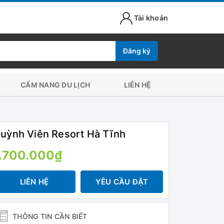
Tài khoản
Đăng ký
CẨM NANG DU LỊCH
LIÊN HỆ
uỳnh Viên Resort Hà Tĩnh
.700.000₫
LIÊN HỆ
YÊU CẦU ĐẶT
THÔNG TIN CẦN BIẾT