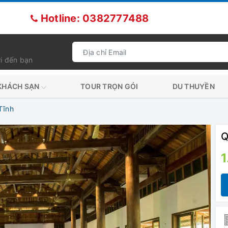
Hotline: 0382777488
i đến bạn
KHÁCH SẠN
TOUR TRỌN GÓI
DU THUYỀN
Tĩnh
Q
1