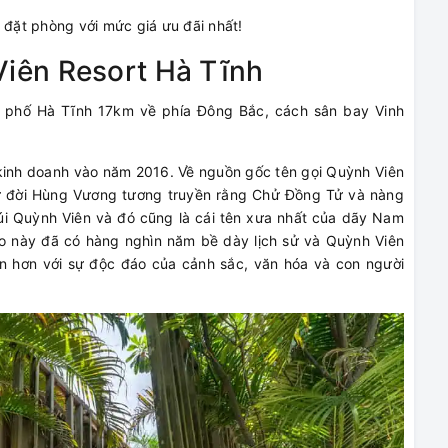
đặt phòng với mức giá ưu đãi nhất!
Viên Resort Hà Tĩnh
nh phố Hà Tĩnh 17km về phía Đông Bắc, cách sân bay Vinh
 kinh doanh vào năm 2016. Về nguồn gốc tên gọi Quỳnh Viên
n sử đời Hùng Vương tương truyền rằng Chử Đồng Tử và nàng
núi Quỳnh Viên và đó cũng là cái tên xưa nhất của dãy Nam
ảo này đã có hàng nghìn năm bề dày lịch sử và Quỳnh Viên
n hơn với sự độc đáo của cảnh sắc, văn hóa và con người