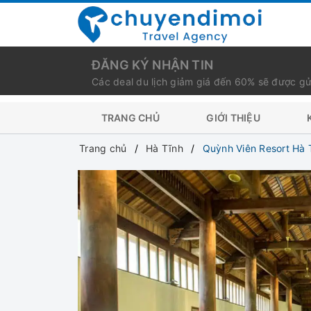
ĐĂNG KÝ NHẬN TIN
Các deal du lịch giảm giá đến 60% sẽ được gử
TRANG CHỦ
GIỚI THIỆU
Trang chủ
Hà Tĩnh
Quỳnh Viên Resort Hà 