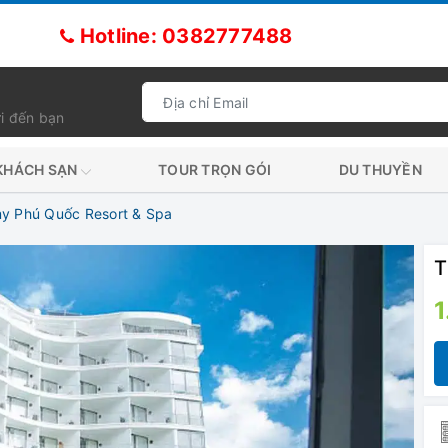
Hotline: 0382777488
i đến bạn
KHÁCH SẠN
TOUR TRỌN GÓI
DU THUYỀN
y Phú Quốc Resort & Spa
T
1