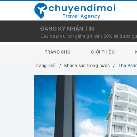
ĐĂNG KÝ NHẬN TIN
Các deal du lịch giảm giá đến 60% sẽ được gử
TRANG CHỦ
GIỚI THIỆU
Trang chủ
Khách sạn trong nước
The Palm