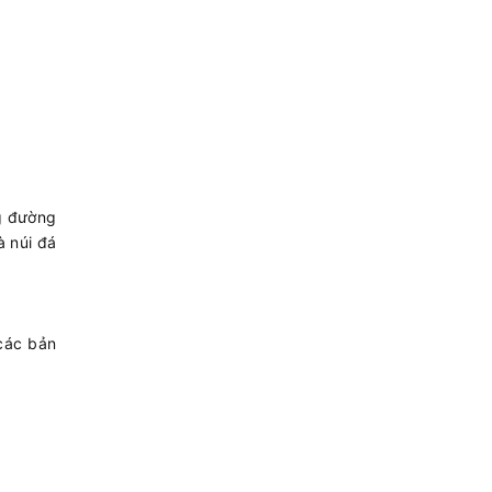
ng đường
à núi đá
các bản