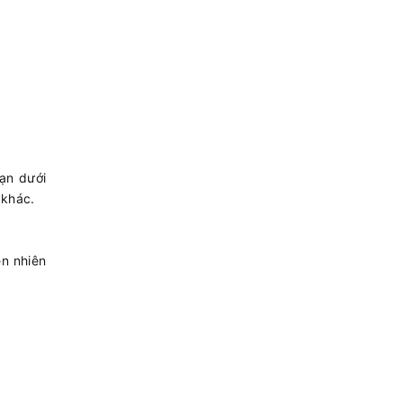
ạn dưới
 khác.
n nhiên