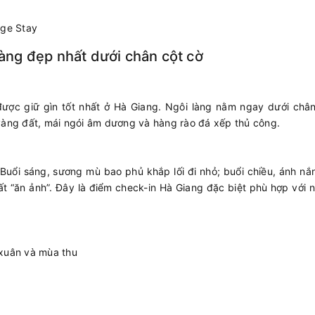
age Stay
làng đẹp nhất dưới chân cột cờ
được giữ gìn tốt nhất ở Hà Giang. Ngôi làng nằm ngay dưới chân
 vàng đất, mái ngói âm dương và hàng rào đá xếp thủ công.
 Buổi sáng, sương mù bao phủ khắp lối đi nhỏ; buổi chiều, ánh n
t “ăn ảnh”. Đây là điểm check-in Hà Giang đặc biệt phù hợp với 
xuân và mùa thu