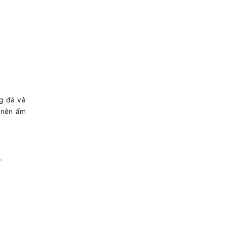
g đá và
 nên ấm
.