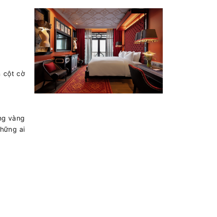
 cột cờ
ắng vàng
những ai