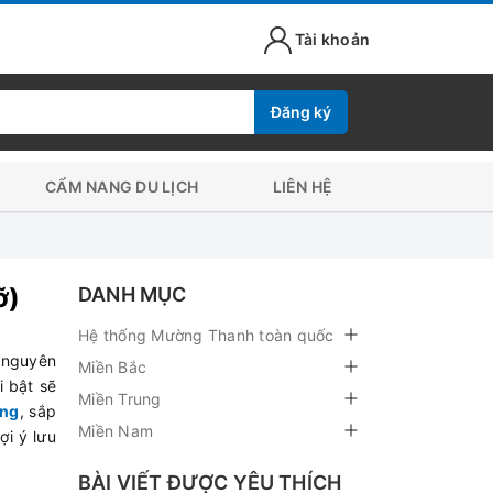
Tài khoản
Đăng ký
CẨM NANG DU LỊCH
LIÊN HỆ
ỡ)
DANH MỤC
Hệ thống Mường Thanh toàn quốc
 nguyên
Miền Bắc
i bật sẽ
Miền Trung
ang
, sắp
Miền Nam
ợi ý lưu
BÀI VIẾT ĐƯỢC YÊU THÍCH