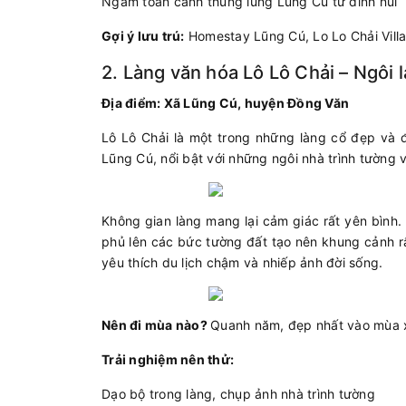
Ngắm toàn cảnh thung lũng Lũng Cú từ đỉnh núi
Gợi ý lưu trú:
Homestay Lũng Cú, Lo Lo Chải Vill
2. Làng văn hóa Lô Lô Chải – Ngôi 
Địa điểm: Xã Lũng Cú, huyện Đồng Văn
Lô Lô Chải là một trong những làng cổ đẹp và 
Lũng Cú, nổi bật với những ngôi nhà trình tường
Không gian làng mang lại cảm giác rất yên bình.
phủ lên các bức tường đất tạo nên khung cảnh rấ
yêu thích du lịch chậm và nhiếp ảnh đời sống.
Nên đi mùa nào?
Quanh năm, đẹp nhất vào mùa 
Trải nghiệm nên thử:
Dạo bộ trong làng, chụp ảnh nhà trình tường