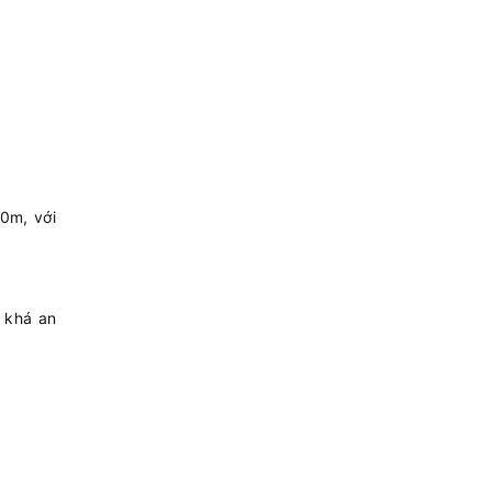
0m, với
 khá an