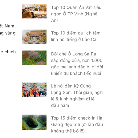
Top 10 Quán Ăn Vặt siêu
ngon Ở TP Vinh (Nghệ
An)
ệt Nam.
àng vùng
Top 10 điểm du lịch tâm
linh nổi tiếng ở Lào Cai
ác chinh
Đồi chè Ô Long Sa Pa
sắp đóng cửa, hơn 1.000
gốc mai anh đào bị di dời
khiến du khách tiếc nuối
Lễ hội đền Kỳ Cùng -
Lạng Sơn: Thời gian, nghi
lễ & kinh nghiệm đi lễ
đầu năm
Top 15 điểm check-in Hà
Giang đẹp mê (đi lần đầu
không thể bỏ lỡ)